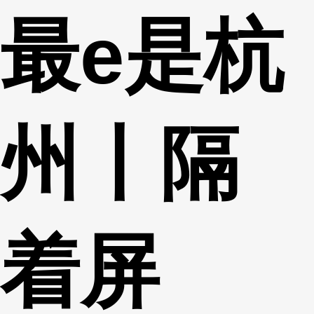
最e是杭
财经
教育
乡村振兴
生态环境
一带一路
央博
大国智造
大国展会
大国保险
云顶对话
云起
超
州丨隔
CCTV.节目官网
直播
节目单
栏目
片库
热播榜
着屏