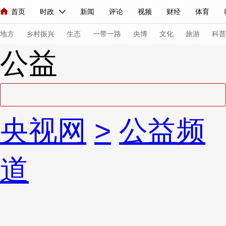
首页
时政
新闻
评论
视频
财经
体育
人民领袖习近平
直播
海外频道
片库
iPanda
栏目大全
联播+
English
中国领导人
节目单
Монгол
听音
央视快评
微视频
习式妙语
主持人
下
地方
乡村振兴
生态
一带一路
央博
文化
旅游
科普
公益
总台春晚
网络春晚
共产党员网
秧纪录
纪录片网
新闻
国内
国际
评论
经济
军事
科技
法
央视网
>
公益频
人民领袖习近平
联播+
热解读
天天学习
习式妙语
视频
小央视频
小央直播
直播中国
熊猫频道
V
道
现场
前线
比划
快看
蓝海中国
新兵请入列
体育
直播
竞猜
2026年世界杯
2026年冬奥会
VIP会员
CCTV奥林匹克频道
生活体育大会
体育江湖