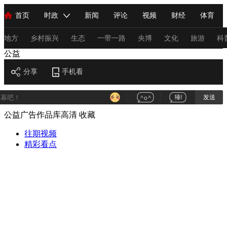
首页
时政
新闻
评论
视频
财经
体育
人民领袖习近平
直播
海外频道
片库
iPanda
栏目大全
联播+
English
中国领导人
节目单
Монгол
听音
央视快评
微视频
习式妙语
主持人
地方
乡村振兴
生态
一带一路
央博
文化
旅游
科
公益
总台春晚
分享
手机看
网络春晚
共产党员网
秧纪录
纪录片网
发送
公益广告作品库高清
收藏
新闻
国内
国际
评论
经济
军事
科技
法
人民领袖习近平
往期视频
联播+
热解读
天天学习
习式妙语
精彩看点
视频
小央视频
小央直播
直播中国
熊猫频道
V
现场
前线
比划
快看
蓝海中国
新兵请入列
体育
直播
竞猜
2026年世界杯
2026年冬奥会
C
VIP会员
CCTV奥林匹克频道
生活体育大会
体育江湖