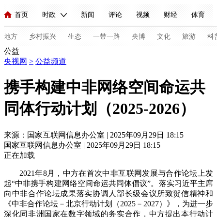
首页
时政
新闻
评论
视频
财经
体育
人民领袖习近平
直播
海外频道
片库
iPanda
栏目大全
联播+
English
中国领导人
节目单
Монгол
听音
央视快评
微视频
习式妙语
主持人
地方
乡村振兴
生态
一带一路
央博
文化
旅游
科
公益
央视网
>
公益频道
总台春晚
网络春晚
共产党员网
秧纪录
纪录片网
携手构建中非网络空间命运共
同体行动计划（2025-2026）
新闻
国内
国际
评论
经济
军事
科技
法
人民领袖习近平
联播+
热解读
天天学习
习式妙语
来源：国家互联网信息办公室 | 2025年09月29日 18:15
国家互联网信息办公室 | 2025年09月29日 18:15
视频
小央视频
小央直播
直播中国
熊猫频道
V
正在加载
现场
前线
比划
快看
蓝海中国
新兵请入列
2021年8月，中方在首次中非互联网发展与合作论坛上发
起“中非携手构建网络空间命运共同体倡议”。落实习近平主席
体育
直播
竞猜
2026年世界杯
2026年冬奥会
C
向中非合作论坛成果落实协调人部长级会议所致贺信精神和
《中非合作论坛－北京行动计划（2025－2027）》，为进一步
VIP会员
CCTV奥林匹克频道
生活体育大会
体育江湖
深化同非洲国家在数字领域的务实合作，中方提出本行动计