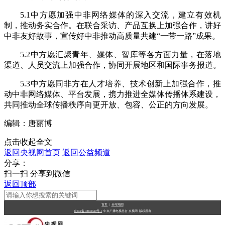
5.1中方愿加强中非网络媒体的深入交流，建立有效机
制，推动务实合作。在联合采访、产品互换上加强合作，讲好
中非友好故事，宣传好中非推动高质量共建“一带一路”成果。
5.2中方愿汇聚青年、媒体、智库等各方面力量，在落地
渠道、人员交流上加强合作，协同开展地区和国际事务报道。
5.3中方愿同非方在人才培养、技术创新上加强合作，推
动中非网络媒体、平台发展，携力推进全媒体传播体系建设，
共同推动全球传播秩序向更开放、包容、公正的方向发展。
编辑：唐丽博
点击收起全文
返回央视网首页
返回公益频道
分享：
扫一扫 分享到微信
返回顶部
首页
|
全站地图
京ICP备10003349号-1
中央广播电视总台
央视网
版权所有