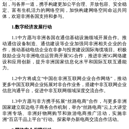
划，与各界一道，携手构建更加公平合理、开放包容、安全稳
财经
教育
乡村振兴
生态环境
一带一路
央博
定、富有生机活力的网络空间，加快构建网络空间命运共同
体，欢迎非洲各国支持和参与。
大国智造
大国展会
大国保险
云顶对话
云起
超
1.数字经济发展行动
1.1中方愿与非洲各国在通信基础设施领域开展合作。推
动通信设备制造、通信建设等企业加强同非洲相关企业的合
作，推动基础电信企业在非参与投资建设国际海缆项目。积极
鼓励企业与非洲电信运营商开展5G合作，推进非洲5G网络建
CCTV.节目官网
直播
节目单
栏目
片库
热播榜
设和应用创新，提升非洲国家信息化水平和国际互联互通能
力。
1.2中方将成立“中国在非洲互联网企业合作网络”，推动
更多中国互联网企业拓展对非合作业务，搭建中非互联网企业
信息沟通平台，促进中非互联网领域深度交流合作。
1.3中方愿与非方携手拓展“丝路电商”合作，与更多非洲
国家建立双边电子商务合作机制，举办“丝路电商”云上大讲堂
非洲专场、非洲好物网购节和旅游电商推广活动，实施非
洲“百店千品上平台”行动。探索举办新电商交流合作活动。