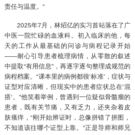
责任与温度。”
2025年7月，林炤亿的实习首站落在了广
中医一院忙碌的血液科。初入临床的他，每
天的工作从最基础的问诊与病程记录开始
——耐心引导患者梳理病情，从零散的叙述
中提取“有用信息”，再逐字逐句整理成规范的
病程档案。“课本里的病例都很‘标准’，症状与
证型对应清晰，但现实中的患者症状总在‘混
搭’。”他笑着举例，曾遇到一位疑似骨髓瘤的
患者，既有关节痛，又有乏力，还夹杂着皮
肤瘙痒，“刚开始辨证时，总像拼错了拼图，
不知道该往哪个证型上靠。”正是导师和师兄