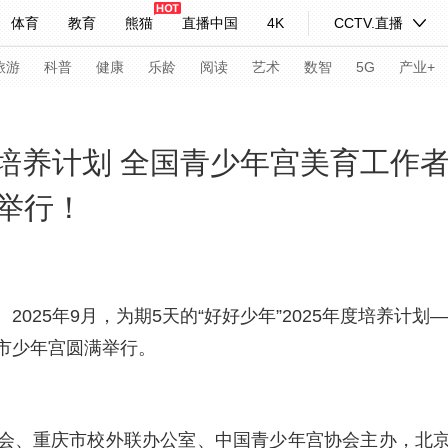
体育
教育
熊猫
直播中国
4K
CCTV.直播
式妙语
主持人
下载央视影音
热解读
天天学习
旅游
科普
健康
乐龄
阅读
艺术
数智
5G
产业+
纪录片网
国家大剧院
大型活动
年度培养计划 全国青少年宫美育工作
举行！
科技
法治
文娱
人物
公益
图片
习式妙语
央视快评
央视网评
光华锐评
锋面
频道
VR/AR
4K专区
全景新闻
2025年9月，为期5天的“好好少年”2025年度培养计
市少年宫圆满举行。
请入列
人生第一次
人生第二次
年冬奥会
CBA
NBA
中超
国足
国际足球
网球
综
体育江湖
文化体育
冰雪道路
足球道路
会、重庆市校外联办公室、中国青少年宫协会主办，北