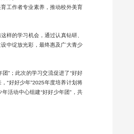
美育工作者专业素养，推动校外美育
艺术
汽车
数智
5G
产业+
时尚
天气
才艺
网展
央央好物
惜这样的学习机会，通过认真钻研、
建设中绽放光彩，最终惠及广大青少
年团”；此次的学习交流促进了“好好
“好好少年”2025年度培养计划将
年活动中心组建“好好少年团”，共