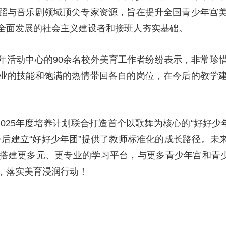
蹈与音乐剧领域顶尖专家资源，旨在提升全国青少年宫
央博
非遗
文化
旅游
科普
健康
乐龄
阅读
全面发展的社会主义建设者和接班人夯实基础。
云起
超级工厂
智敬中国
全民健康
颜选攻略
海洋
年活动中心的90余名校外美育工作者纷纷表示，非常珍
业的技能和饱满的热情带回各自的岗位，在今后的教学
热播榜
总台企业白名单
2025年度培养计划联合打造首个以歌舞为核心的“好好少
后建立“好好少年团”提供了教师标准化的成长路径。未来，
搭建更多元、更专业的学习平台，与更多青少年宫和青少
，落实美育浸润行动！