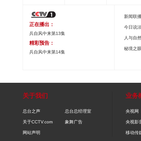
新闻联
正在播出：
今日说
兵自风中来第13集
人与自
精彩预告：
秘境之
兵自风中来第14集
关于我们
业务
总台之声
总台总经理室
央视网
关于CCTV.com
象舞广告
央视影
网站声明
移动传