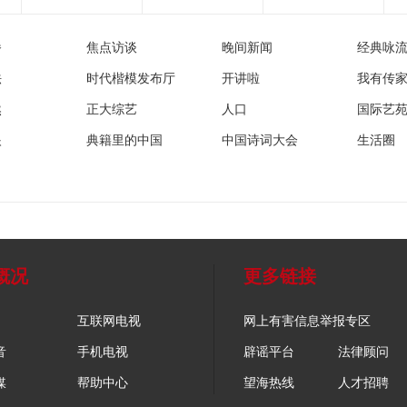
播
焦点访谈
晚间新闻
经典咏
法
时代楷模发布厅
开讲啦
我有传
然
正大综艺
人口
国际艺
眼
典籍里的中国
中国诗词大会
生活圈
概况
更多链接
互联网电视
网上有害信息举报专区
音
手机电视
辟谣平台
法律顾问
媒
帮助中心
望海热线
人才招聘