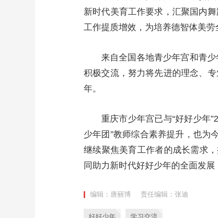
新时代美育工作要求，汇聚国内舞
财经
教育
乡村振兴
生态环境
一带一路
工作提质增效，为培养德智体美劳
大国智造
大国展会
大国保险
云顶对话
来自全国各地青少年宫和青少
积极交流，努力将先进的理念、专
年。
CCTV.节目官网
直播
节目单
栏目
片库
重庆市少年宫已与“好好少年”
少年团”教师综合素养提升，也为今
继续聚焦美育工作者的成长需求，
同助力新时代好好少年的全面发展
编辑：唐丽博
责任编辑：张迪
好好少年
学习交流