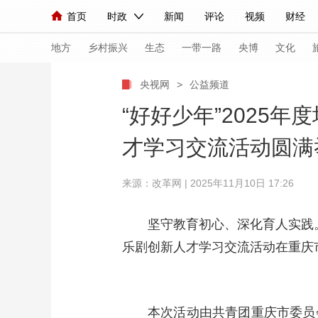
首页
时政
新闻
评论
视频
财经
人民领袖习近平
直播
海外频道
片库
iPanda
栏目大全
联播+
English
中国领导人
节目单
Монгол
听音
央视快评
微视频
习
地方
乡村振兴
生态
一带一路
央博
文化
央视网
>
公益频道
总台春晚
网络春晚
共产党员网
秧纪录
“好好少年”2025
才学习交流活动圆满
新闻
国内
国际
评论
经济
军事
来源：改革网 | 2025年11月10日 17:26
人民领袖习近平
联播+
热解读
天天学习
视频
小央视频
小央直播
直播中国
熊猫
坚守教育初心、深化育人实践。
乐剧创新人才学习交流活动在重庆
现场
前线
比划
快看
蓝海中国
新兵
体育
直播
竞猜
2026年世界杯
2026
VIP会员
CCTV奥林匹克频道
生活体育大会
本次活动由共青团重庆市委员