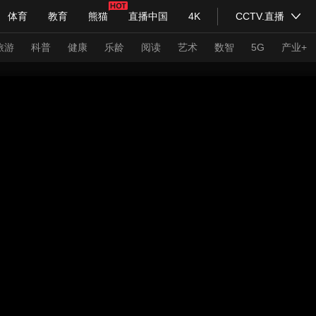
体育
教育
熊猫
直播中国
4K
CCTV.直播
式妙语
主持人
下载央视影音
热解读
天天学习
旅游
科普
健康
乐龄
阅读
艺术
数智
5G
产业+
纪录片网
国家大剧院
大型活动
科技
法治
文娱
人物
公益
图片
习式妙语
央视快评
央视网评
光华锐评
锋面
频道
VR/AR
4K专区
全景新闻
请入列
人生第一次
人生第二次
年冬奥会
CBA
NBA
中超
国足
国际足球
网球
综
体育江湖
文化体育
冰雪道路
足球道路