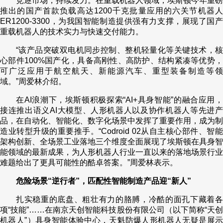
竞逐市场，持续发力。在重载机器人领域，埃斯顿今年重磅
推出的国产首款负载高达1200千克批量应用的六关节机器人
ER1200-3300，为我国智能制造提供强有力支撑，展现了国产
重载机器人的技术实力与快速交付能力。
“该产品突破双电机同步控制、整机轻量化等关键技术，核
心部件100%国产化，具备高刚性、高防护、结构紧凑等优势，
可广泛应用于航空航天、新能源汽车、重型装备制造等领
域。”周爱林介绍。
在AI浪潮下，埃斯顿积极探索“AI+具身智能”的融合应用，
接连推出语义AI大模型、人形机器人以及协作机器人等先进产
品，在自动化、智能化、数字化场景中发挥了重要作用，成为制
造业转型升级的重要推手。“Codroid 02从自主核心部件、智能
架构创新、全场景工业落地三个维度全面展现了埃斯顿在具身智
能领域的最新成果，为人形机器人行业一直以来的落地场景行业
难题给出了更具可能性的酷卓答案。”周爱林表示。
危险场景“逆行者”，匹配性智能制造产品迎“新人”
扎实稳重的底盘、粗壮有力的胳膊，冷酷的面孔下藏着各
项“技能”……在南京天创智能科技股份有限公司（以下简称“天创
机器人”）具身智能体验中心，天魁防爆人形机器人无疑是展示