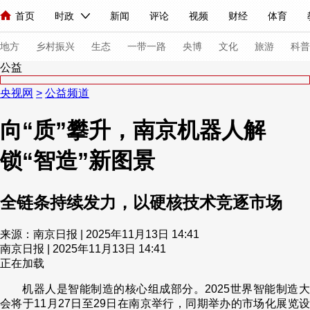
首页
时政
新闻
评论
视频
财经
体育
人民领袖习近平
直播
海外频道
片库
iPanda
栏目大全
联播+
English
中国领导人
节目单
Монгол
听音
央视快评
微视频
习式妙语
主持人
下
地方
乡村振兴
生态
一带一路
央博
文化
旅游
科普
公益
央视网
>
公益频道
总台春晚
网络春晚
共产党员网
秧纪录
纪录片网
向“质”攀升，南京机器人解
锁“智造”新图景
新闻
国内
国际
评论
经济
军事
科技
法
人民领袖习近平
联播+
热解读
天天学习
习式妙语
全链条持续发力，以硬核技术竞逐市场
视频
小央视频
小央直播
直播中国
熊猫频道
V
来源：南京日报 | 2025年11月13日 14:41
现场
前线
比划
快看
蓝海中国
新兵请入列
南京日报 | 2025年11月13日 14:41
正在加载
体育
直播
竞猜
2026年世界杯
2026年冬奥会
机器人是智能制造的核心组成部分。2025世界智能制造大
VIP会员
CCTV奥林匹克频道
生活体育大会
体育江湖
会将于11月27日至29日在南京举行，同期举办的市场化展览设