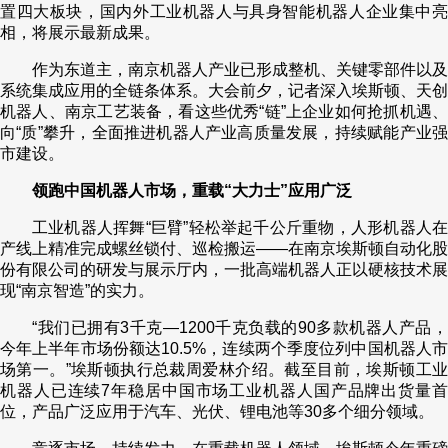
置四大板块，国内外工业机器人与具身智能机器人企业集中亮
财经
教育
乡村振兴
生态环境
一带一路
央博
相，将展示最新成果。
大国智造
大国展会
大国保险
云顶对话
云起
超
作为东道主，南京机器人产业已形成整机、关键零部件以及
系统集成应用的全链条体系。大会前夕，记者深入埃斯顿、天创
机器人、南京工艺装备，看这些优秀“链”上企业如何抢抓机遇、
向“质”攀升，全面推进机器人产业高质量发展，持续赋能产业强
市建设。
领跑中国机器人市场，重载“大力士”应用广泛
CCTV.节目官网
直播
节目单
栏目
片库
热播榜
工业机器人挥舞“巨臂”轻松举起千公斤重物，人形机器人在
产线上精准完成螺丝锁付、巡检搬运——在南京埃斯顿自动化股
份有限公司的研发与展示厅内，一批高端机器人正以硬核技术展
现“南京智造”的实力。
“我们已拥有3千克—1200千克负载的90多款机器人产品，
今年上半年市场份额达10.5%，连续两个季度位列中国机器人市
场第一。”埃斯顿执行总裁周爱林介绍。截至目前，埃斯顿工业
机器人已连续7年稳居中国市场工业机器人国产品牌出货量首
位，产品广泛应用于汽车、光伏、锂电池等30多个细分领域。