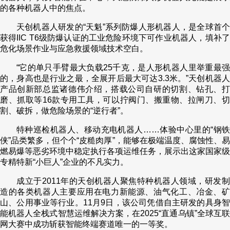
的各种机器人中的焦点。
天创机器人研发的“天魁”系列防爆人形机器人，是全球首个
获得IIC T6级防爆认证的工业危险环境下可作业机器人，填补了
危化场景作业与应急救援领域技术空白。
“它的单只手臂最大负载25千克，是人形机器人里举重最强
的，身高也是行业之最，全展开后最大可达3.3米。”天创机器人
产品创新部总监诸德伟介绍，搭载公司自研的切割、钻孔、打
磨、抓取等16款专用工具，可以拧阀门、搬重物、拉闸刀、切
割、破拆，做危险场景的“逆行者”。
特种巡检机器人、移动充电机器人……体验中心里的“钢铁
侠”品类繁多，但个个“皮糙肉厚”，能够在极端温度、腐蚀性、易
燃易爆等恶劣环境中稳定执行各项运维任务，展示出这家国家级
专精特新“小巨人”企业的不凡实力。
成立于2011年的天创机器人聚焦特种机器人领域，研发制
造的各类机器人主要应用在电力新能源、油气化工、冶金、矿
山、公用事业等行业。11月9日，该公司凭借自主研发的具身智
能机器人全栈式智慧运维解决方案，在2025“直通乌镇”全球互联
网大赛中成功斩获智能终端赛道唯一的一等奖。