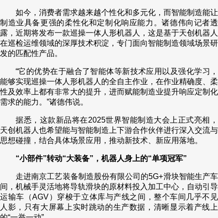
如今，消费者需求越来越个性化和多元化，而智能制造能让
制造业具备更强的柔性化和定制化响应能力。诸德伟向记者透
露，近期将发布一款巡操一体人形机器人，这是基于天创机器人
在巡检运维领域的深厚技术积淀，专门面向智能制造领域场景研
发的匹配性产品。
“它的优势在于融合了智能体等新技术应用以及强化学习，
能够实现巡操一体人形机器人的全自主作业，在作业精确度、柔
性及效率上都有非常大的提升，进而赋能制造业提升响应定制化
需求的能力。”诸德伟说。
据悉，这款新品将在2025世界智能制造大会上正式亮相，
天创机器人也希望能与智能制造上下游合作伙伴进行深入交流与
思想碰撞，结合具体场景应用，推动新技术、新应用落地。
“小部件”转动“大装备”，机器人身上的“单项冠军”
走进南京工艺装备制造股份有限公司的5G+滑块智能生产车
间，机械手灵活地将导轨滑块的原材料投入加工中心，自动引导
运输车（AGV）穿梭于立体库与产线之间，整个车间几乎不见
人影，只有大屏幕上实时跳动的生产数据，清晰显示着产线上
的“一举一动”。