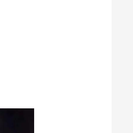
艺术
汽车
数智
5G
产业+
时尚
天气
才艺
网展
央央好物