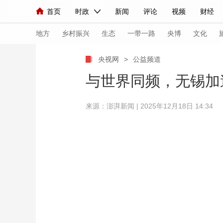
首页
时政
新闻
评论
视频
财经
人民领袖习近平
直播
海外频道
片库
iPanda
栏目大全
联播+
English
中国领导人
节目单
Монгол
听音
央视快评
微视频
习
地方
乡村振兴
生态
一带一路
央博
文化
央视网
>
公益频道
总台春晚
网络春晚
共产党员网
秧纪录
与世界同频，无锡加速
来源：澎湃新闻 | 2025年12月18日 14:34
新闻
国内
国际
评论
经济
军事
人民领袖习近平
联播+
热解读
天天学习
视频
小央视频
小央直播
直播中国
熊猫
现场
前线
比划
快看
蓝海中国
新兵
体育
直播
竞猜
2026年世界杯
2026
VIP会员
CCTV奥林匹克频道
生活体育大会