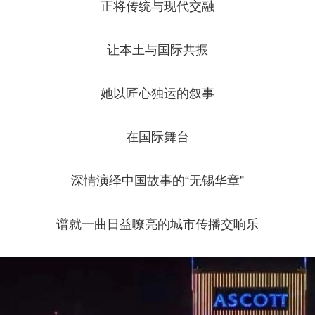
正将传统与现代交融
央博
非遗
文化
旅游
科普
健康
乐龄
阅读
云起
超级工厂
智敬中国
全民健康
颜选攻略
海洋
让本土与国际共振
她以匠心独运的叙事
在国际舞台
热播榜
总台企业白名单
深情演绎中国故事的“无锡华章”
谱就一曲日益嘹亮的城市传播交响乐