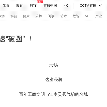
体育
教育
熊猫
直播中国
4K
CCTV.直播
式妙语
主持人
下载央视影音
热解读
天天学习
旅游
科普
健康
乐龄
阅读
艺术
数智
5G
产业+
纪录片网
国家大剧院
大型活动
“破圈” ！
科技
法治
文娱
人物
公益
图片
习式妙语
央视快评
央视网评
光华锐评
锋面
无锡
频道
VR/AR
4K专区
全景新闻
这座浸润
请入列
人生第一次
人生第二次
百年工商文明与江南灵秀气韵的名城
年冬奥会
CBA
NBA
中超
国足
国际足球
网球
综
体育江湖
文化体育
冰雪道路
足球道路