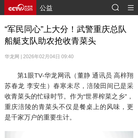
公益
“军民同心”上大分！武警重庆总队
船艇支队助农抢收青菜头
华龙网 | 2026年02月04日 09:40
第1眼TV-华龙网讯（董静 通讯员 高梓翔
苏春龙 李安生）春寒未尽，涪陵田间已是采
收青菜头的忙碌时节。作为“世界榨菜之乡”，
重庆涪陵的青菜头不仅是餐桌上的风味，更
是千家万户的重要生计。