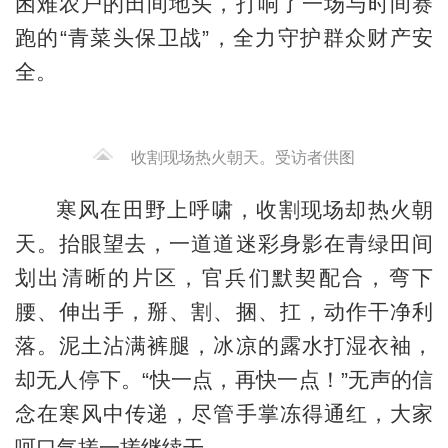
困难农户的田间地头，打响了一场与时间赛
跑的“青菜头保卫战”，全力守护群众财产安
全。
收割现场热火朝天。受访者供图
寒风在田野上呼啸，收割现场却热火朝
天。抬眼望去，一道道迷彩身影在青绿田间
划出清晰的片区，官兵们默契配合，弯下
腰、伸出手，掰、割、捆、扛，动作干净利
落。泥土沾满裤腿，冰凉的露水打湿衣袖，
却无人停下。“快一点，再快一点！”无声的信
念在寒风中传递，尽管手掌冻得通红，大家
呵口气搓一搓继续干。