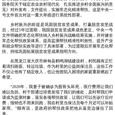
国务院关于锚定农业农村现代化 扎实推进乡村全面振兴的意
财经
教育
乡村振兴
生态环境
一带一路
央博
见》对外发布，文件提出，实施常态化精准帮扶。这是中央一
号文件首次对这一重大举措进行系统性部署。
大国智造
大国展会
大国保险
云顶对话
云起
超
乡村振兴的前提是巩固脱贫攻坚成果。打赢脱贫攻坚战
后，经过5年过渡期，我国脱贫攻坚成果成色更足。中央一号
文件明确把常态化帮扶纳入乡村振兴战略统筹实施，并对健全
常态化帮扶政策体系、提高监测帮扶精准性时效性、提升产业
和就业帮扶实效等进行了具体部署，为过渡期后开展常态化帮
CCTV.节目官网
直播
节目单
栏目
片库
热播榜
扶、持续巩固拓展脱贫攻坚成果指明方向。
在黑龙江省大庆市林甸县鹤鸣湖镇建设村，村民顾有正忙
着清扫路面、转运垃圾。作为村里的公益岗保洁员，这份工作
不仅让他有了稳定收入，也让他曾陷入困境的家庭重新燃起了
希望。
“2020年，我妻子被确诊为股骨头坏死，医疗费用让我们
难以负担。村干部通过排查发现了我们的难处，及时帮我们申
请成为监测对象，落实各项帮扶政策，让我们可以先诊疗后付
费，报销也不用来回跑，我在村里当保洁员每个月还可以补贴
家用。”顾有说，是政府的帮扶政策把他从返贫边缘拉了回
来。