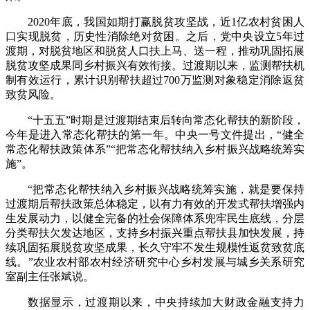
2020年底，我国如期打赢脱贫攻坚战，近1亿农村贫困人
口实现脱贫，历史性消除绝对贫困。之后，党中央设立5年过
渡期，对脱贫地区和脱贫人口扶上马、送一程，推动巩固拓展
脱贫攻坚成果同乡村振兴有效衔接。过渡期以来，监测帮扶机
制有效运行，累计识别帮扶超过700万监测对象稳定消除返贫
致贫风险。
“十五五”时期是过渡期结束后转向常态化帮扶的新阶段，
今年是进入常态化帮扶的第一年。中央一号文件提出，“健全
常态化帮扶政策体系”“把常态化帮扶纳入乡村振兴战略统筹实
施”。
“把常态化帮扶纳入乡村振兴战略统筹实施，就是要保持
过渡期后帮扶政策总体稳定，以有力有效的开发式帮扶增强内
生发展动力，以健全完备的社会保障体系兜牢民生底线，分层
分类帮扶欠发达地区，支持乡村振兴重点帮扶县加快发展，持
续巩固拓展脱贫攻坚成果，长久守牢不发生规模性返贫致贫底
线。”农业农村部农村经济研究中心乡村发展与城乡关系研究
室副主任张斌说。
数据显示，过渡期以来，中央持续加大财政金融支持力