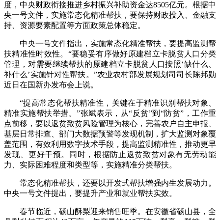
度，中央财政衔接推进乡村振兴补助资金达8505亿元。根据中
央一号文件，实施常态化精准帮扶，要保持财政投入、金融支
持、资源要素配置等方面政策总体稳定。
中央一号文件指出，实施常态化精准帮扶，要提高监测帮
扶精准性时效性。“要稳妥有序做好原建档立卡脱贫人口分类
管理，对需要继续帮扶的原建档立卡脱贫人口按照‘缺什么、
补什么’实施针对性帮扶。”农业农村部发展规划司司长陈邦勋
近日在国新办发布会上说。
“提高常态化帮扶精准性，关键在于精准识别帮扶对象、
精准实施帮扶举措。”张斌表示，从“反贫”到“防贫”，工作重
点前移，要以返贫致贫风险管理为核心，完善农户自主申报、
基层日常排查、部门大数据预警等发现机制，扩大监测对象覆
盖范围，有效利用数字技术手段，提高监测精准性，推动更早
发现、更好干预。同时，根据防止返贫致贫对象有无劳动能
力、实际困难程度和类型等，实施精准分类帮扶。
常态化精准帮扶，还要以开发式帮扶增强内生发展动力。
中央一号文件提出，要提升产业和就业帮扶实效。
春节临近，砀山酥梨迎来销售旺季。在安徽省砀山县，全