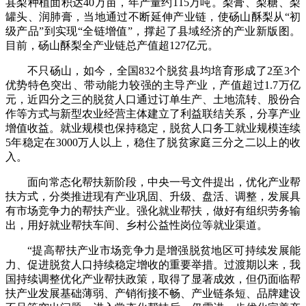
县梨种植面积达40万亩，年产量约115万吨。梨膏、梨糖、梨
罐头、润肺膏，当地通过不断延伸产业链，使砀山酥梨从“初
级产品”到实现“全链增值”，撑起了县域经济的产业新版图。
目前，砀山酥梨全产业链总产值超127亿元。
不只砀山，如今，全国832个脱贫县均培育形成了2至3个
优势特色突出、带动能力较强的主导产业，产值超过1.7万亿
元，近四分之三的脱贫人口通过订单生产、土地流转、股份合
作等方式与新型农业经营主体建立了利益联结关系，分享产业
增值收益。就业规模也保持稳定，脱贫人口务工就业规模连续
5年稳定在3000万人以上，稳住了脱贫家庭三分之二以上的收
入。
面向常态化帮扶新阶段，中央一号文件提出，优化产业帮
扶方式，分类推进现有产业巩固、升级、盘活、调整，发展具
有市场竞争力的帮扶产业。强化就业帮扶，做好有组织劳务输
出，用好就业帮扶车间、乡村公益性岗位等就业渠道。
“提高帮扶产业市场竞争力是增强脱贫地区可持续发展能
力、促进脱贫人口持续稳定增收的重要举措。过渡期以来，我
国持续调整优化产业帮扶政策，取得了显著成效，但仍面临帮
扶产业发展基础薄弱、产销衔接不畅、产业链条短、品牌建设