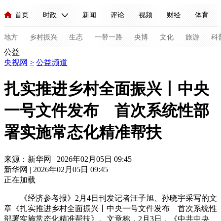
首页
时政
新闻
评论
视频
财经
体育
人民领袖习近平
直播
海外频道
片库
iPanda
栏目大全
联播+
English
中国领导人
节目单
Монгол
听音
央视快评
微视频
习式妙语
主持人
地方
乡村振兴
生态
一带一路
央博
文化
旅游
科
公益
央视网
>
公益频道
总台春晚
网络春晚
共产党员网
秧纪录
纪录片网
扎实推进乡村全面振兴丨中央
一号文件发布 首次系统性部
新闻
国内
国际
评论
经济
军事
科技
法
署实施常态化精准帮扶
人民领袖习近平
联播+
热解读
天天学习
习式妙语
视频
小央视频
小央直播
直播中国
熊猫频道
V
来源：新华网 | 2026年02月05日 09:45
新华网 | 2026年02月05日 09:45
现场
前线
比划
快看
蓝海中国
新兵请入列
正在加载
体育
直播
竞猜
2026年世界杯
2026年冬奥会
C
《经济参考报》2月4日刊发记者汪子旭、孙晓宇采写的文
章《扎实推进乡村全面振兴丨中央一号文件发布 首次系统性
VIP会员
CCTV奥林匹克频道
生活体育大会
体育江湖
部署实施常态化精准帮扶》。文章称，2月3日，《中共中央