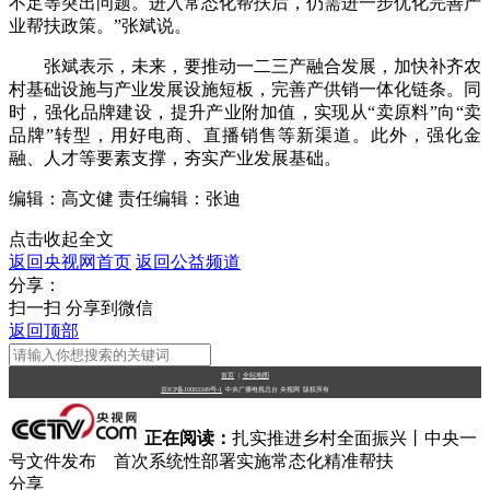
不足等突出问题。进入常态化帮扶后，仍需进一步优化完善产
业帮扶政策。”张斌说。
张斌表示，未来，要推动一二三产融合发展，加快补齐农
村基础设施与产业发展设施短板，完善产供销一体化链条。同
时，强化品牌建设，提升产业附加值，实现从“卖原料”向“卖
品牌”转型，用好电商、直播销售等新渠道。此外，强化金
融、人才等要素支撑，夯实产业发展基础。
编辑：高文健
责任编辑：张迪
点击收起全文
返回央视网首页
返回公益频道
分享：
扫一扫 分享到微信
返回顶部
首页
|
全站地图
京ICP备10003349号-1
中央广播电视总台
央视网
版权所有
正在阅读：
扎实推进乡村全面振兴丨中央一
号文件发布 首次系统性部署实施常态化精准帮扶
分享