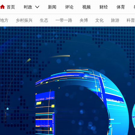
首页
时政
新闻
评论
视频
财经
体育
人民领袖习近平
直播
海外频道
片库
iPanda
栏目大全
联播+
English
中国领导人
节目单
Монгол
听音
央视快评
微视频
习式妙语
主持人
下
地方
乡村振兴
生态
一带一路
央博
文化
旅游
科普
总台春晚
网络春晚
共产党员网
秧纪录
纪录片网
新闻
国内
国际
评论
经济
军事
科技
法
人民领袖习近平
联播+
热解读
天天学习
习式妙语
视频
小央视频
小央直播
直播中国
熊猫频道
V
现场
前线
比划
快看
蓝海中国
新兵请入列
体育
直播
竞猜
2026年世界杯
2026年冬奥会
VIP会员
CCTV奥林匹克频道
生活体育大会
体育江湖