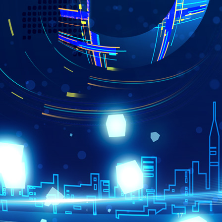
财经
教育
乡村振兴
生态环境
一带一路
央博
大国智造
大国展会
大国保险
云顶对话
云起
超
CCTV.节目官网
直播
节目单
栏目
片库
热播榜