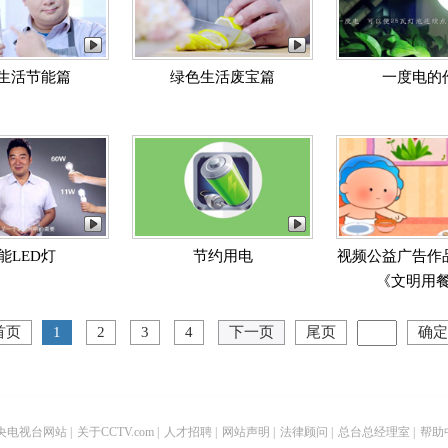
生活节能篇
绿色生活废宝篇
一度电的
能LED灯
节约用电
视频公益广告作品库
《文明用餐篇
首页
1
2
3
4
下一页
尾页
确定
央电视台网站
|
关于CCTV.com
|
人才招聘
|
网站声明
|
法律顾问
|
总台总经理室
|
帮助