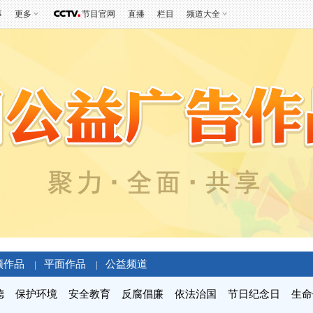
事
更多
节目官网
直播
栏目
频道大全
频作品
平面作品
公益频道
|
|
德
保护环境
安全教育
反腐倡廉
依法治国
节日纪念日
生命