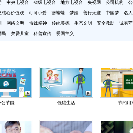
委
中央电视台
省级电视台
地方电视台
央视网
公司机构
公
义核心价值观
可可小爱
德蛙蛙
梦娃
善行无迹
中国梦
名人
训
网络文明
雷锋精神
传统美德
生态文明
安全救助
诚实守
网民
关爱儿童
科普宣传
爱国主义
办公节能
低碳生活
节约用