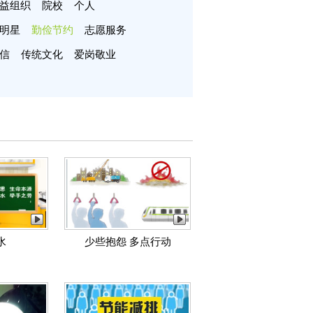
益组织
院校
个人
明星
勤俭节约
志愿服务
信
传统文化
爱岗敬业
水
少些抱怨 多点行动