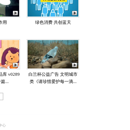
作用
绿色消费 共创蓝天
 v0289
白兰杯公益广告 文明城市
...
类《请珍惜爱护每一滴...
中心