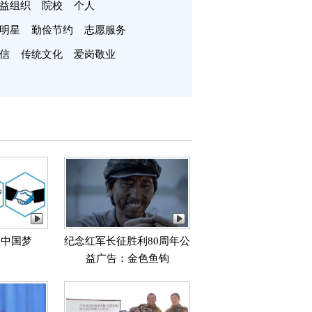
益组织
院校
个人
明星
勤俭节约
志愿服务
信
传统文化
爱岗敬业
力中国梦
纪念红军长征胜利80周年公
益广告：金色鱼钩