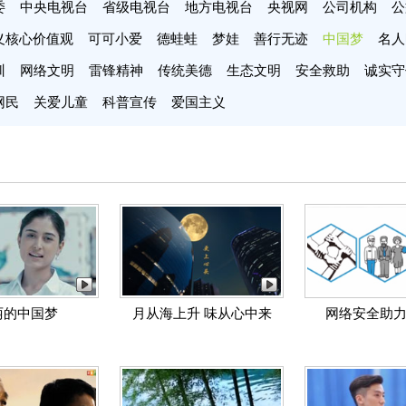
委
中央电视台
省级电视台
地方电视台
央视网
公司机构
公
义核心价值观
可可小爱
德蛙蛙
梦娃
善行无迹
中国梦
名人
训
网络文明
雷锋精神
传统美德
生态文明
安全救助
诚实守
网民
关爱儿童
科普宣传
爱国主义
丽的中国梦
月从海上升 味从心中来
网络安全助