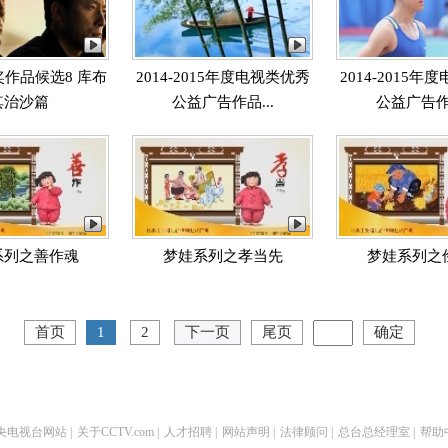
作品候选8 库布
2014-2015年度电视类优秀
2014-2015
其治沙篇
公益广告作品...
公益广告作品
系列之善作魂
梦娃系列之孝当先
梦娃系列之
首页
1
2
下一页
尾页
确定
央电视台网站
|
关于CCTV.com
|
人才招聘
|
网站声明
|
法律顾问
|
总台总经理室
|
帮助