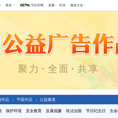
事
更多
节目官网
直播
栏目
频道大全
频作品
平面作品
公益频道
|
|
德
保护环境
安全教育
反腐倡廉
依法治国
节日纪念日
生命