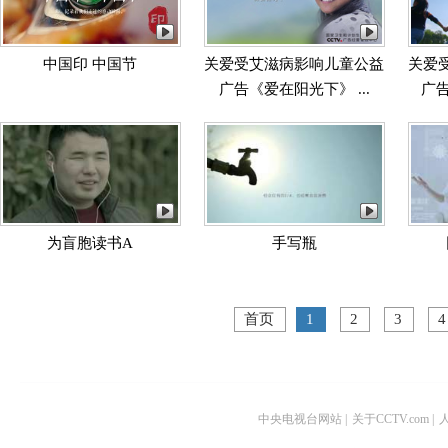
中国印 中国节
关爱受艾滋病影响儿童公益
关爱
广告《爱在阳光下》 ...
广告
为盲胞读书A
手写瓶
首页
1
2
3
4
中央电视台网站
|
关于CCTV.com
|