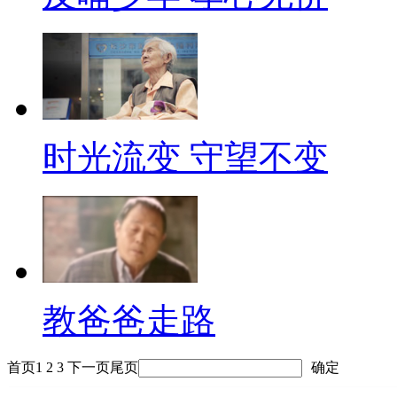
时光流变 守望不变
教爸爸走路
首页
1
2
3
下一页
尾页
确定