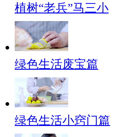
植树“老兵”马三小
绿色生活废宝篇
绿色生活小窍门篇