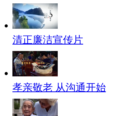
清正廉洁宣传片
孝亲敬老 从沟通开始