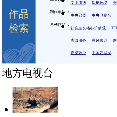
文明道德
保护环境
安
作品
制作单位
中央部委
中央电视台
检索
系列作品
社会主义核心价值观
可
志愿服务
家风家训
网
爱岗敬业
中国好网民
地方电视台