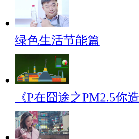
绿色生活节能篇
《P在囧途之PM2.5你