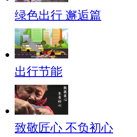
绿色出行 邂逅篇
出行节能
致敬匠心 不负初心