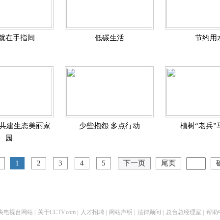
就在手指间
低碳生活
节约用
 共建生态美丽家
少些抱怨 多点行动
植树“老兵”
园
1
2
3
4
5
下一页
尾页
央电视台网站
|
关于CCTV.com
|
人才招聘
|
网站声明
|
法律顾问
|
总台总经理室
|
帮助