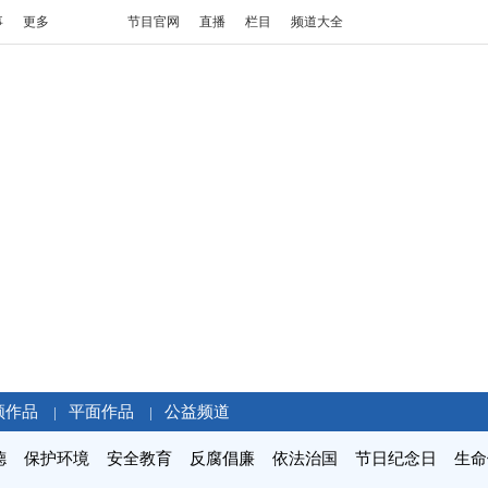
事
更多
节目官网
直播
栏目
频道大全
频作品
平面作品
公益频道
|
|
德
保护环境
安全教育
反腐倡廉
依法治国
节日纪念日
生命