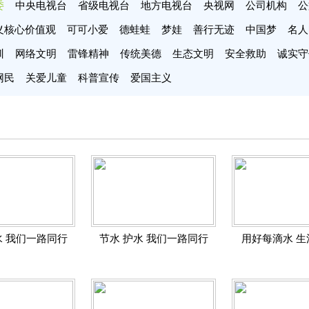
委
中央电视台
省级电视台
地方电视台
央视网
公司机构
公
义核心价值观
可可小爱
德蛙蛙
梦娃
善行无迹
中国梦
名人
训
网络文明
雷锋精神
传统美德
生态文明
安全救助
诚实守
网民
关爱儿童
科普宣传
爱国主义
水 我们一路同行
节水 护水 我们一路同行
用好每滴水 生