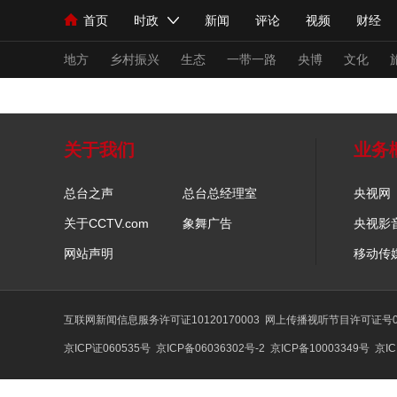
首页
时政
新闻
评论
视频
财经
人民领袖习近平
直播
海外频道
片库
iPanda
栏目大全
联播+
English
中国领导人
节目单
Монгол
听音
央视快评
微视频
习
地方
乡村振兴
生态
一带一路
央博
文化
总台春晚
网络春晚
共产党员网
秧纪录
关于我们
业务
总台之声
总台总经理室
央视网
新闻
国内
国际
评论
经济
军事
关于CCTV.com
象舞广告
央视影
人民领袖习近平
联播+
热解读
天天学习
网站声明
移动传
视频
小央视频
小央直播
直播中国
熊猫
现场
前线
比划
快看
蓝海中国
新兵
互联网新闻信息服务许可证10120170003
网上传播视听节目许可证号01
京ICP证060535号
京ICP备06036302号-2
京ICP备10003349号
京IC
体育
直播
竞猜
2026年世界杯
2026
VIP会员
CCTV奥林匹克频道
生活体育大会