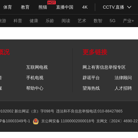
体育
教育
熊猫
直播中国
4K
CCTV.直播
式妙语
主持人
下载央视影音
热解读
天天学习
旅游
科普
健康
乐龄
阅读
艺术
数智
5G
产业+
纪录片网
国家大剧院
大型活动
概况
更多链接
互联网电视
网上有害信息举报专区
科技
法治
文娱
人物
公益
图片
音
手机电视
辟谣平台
法律顾问
习式妙语
央视快评
央视网评
光华锐评
锋面
媒
帮助中心
望海热线
人才招聘
频道
VR/AR
4K专区
全景新闻
请入列
人生第一次
人生第二次
02002 新出网证（京）字098号
违法和不良信息举报电话:010-88427865
P备10003349号-1
京公网安备 11000002000018号
京网文〔2024〕4690-2
年冬奥会
CBA
NBA
中超
国足
国际足球
网球
综
体育江湖
文化体育
冰雪道路
足球道路