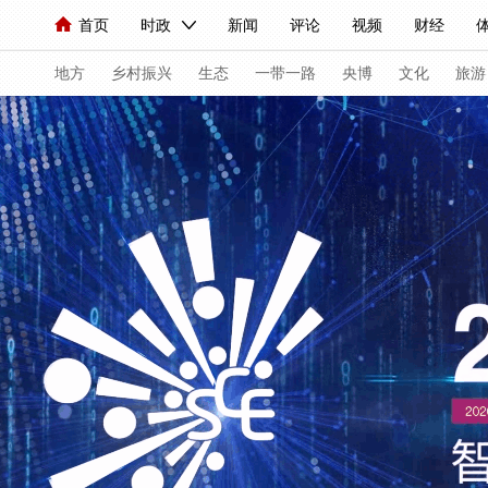
首页
时政
新闻
评论
视频
财经
人民领袖习近平
直播
海外频道
片库
iPanda
栏目大全
联播+
English
中国领导人
节目单
Монгол
听音
央视快评
微视频
习式妙
主持
地方
乡村振兴
生态
一带一路
央博
文化
旅游
总台春晚
网络春晚
共产党员网
秧纪录
纪
新闻
国内
国际
评论
经济
军事
科
人民领袖习近平
联播+
热解读
天天学习
习
视频
小央视频
小央直播
直播中国
熊猫频
现场
前线
比划
快看
蓝海中国
新兵请
体育
直播
竞猜
2026年世界杯
2026年冬
VIP会员
CCTV奥林匹克频道
生活体育大会
体