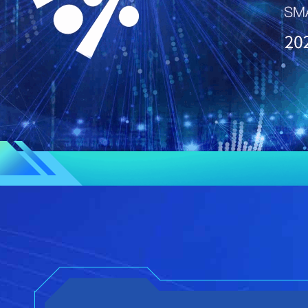
财经
教育
乡村振兴
生态环境
一带一路
大国智造
大国展会
大国保险
云顶对话
云
CCTV.节目官网
直播
节目单
栏目
片库