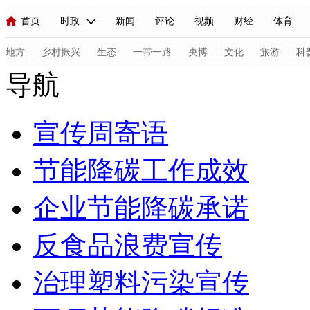
首页
时政
新闻
评论
视频
财经
体育
人民领袖习近平
直播
海外频道
片库
iPanda
栏目大全
联播+
English
中国领导人
节目单
Монгол
听音
央视快评
微视频
习式妙语
主持人
地方
乡村振兴
生态
一带一路
央博
文化
旅游
科
导航
总台春晚
网络春晚
共产党员网
秧纪录
纪录片网
宣传周寄语
新闻
国内
国际
评论
经济
军事
科技
节能降碳工作成效
人民领袖习近平
联播+
热解读
天天学习
习式妙语
企业节能降碳承诺
视频
小央视频
小央直播
直播中国
熊猫频道
V
反食品浪费宣传
现场
前线
比划
快看
蓝海中国
新兵请入列
体育
治理塑料污染宣传
直播
竞猜
2026年世界杯
2026年冬奥会
C
VIP会员
CCTV奥林匹克频道
生活体育大会
体育江湖