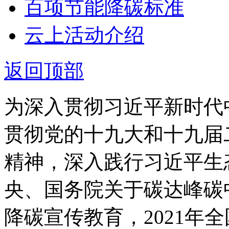
百项节能降碳标准
财经
教育
乡村振兴
生态环境
一带一路
央博
云上活动介绍
大国智造
大国展会
大国保险
云顶对话
云起
返回顶部
为深入贯彻习近平新时代
CCTV.节目官网
直播
节目单
栏目
片库
热播
贯彻党的十九大和十九届
精神，深入践行习近平生
央、国务院关于碳达峰碳
降碳宣传教育，2021年全