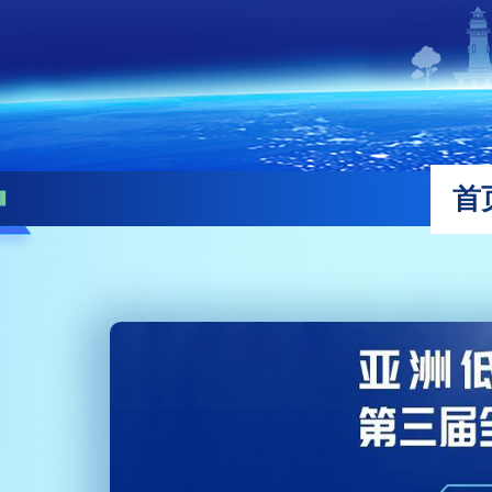
财经
教育
乡村振兴
生态环境
一带一路
央博
大国智造
大国展会
大国保险
云顶对话
云起
超
首
CCTV.节目官网
直播
节目单
栏目
片库
热播榜