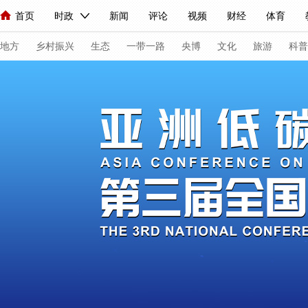
首页
时政
新闻
评论
视频
财经
体育
人民领袖习近平
直播
海外频道
片库
iPanda
栏目大全
联播+
English
中国领导人
节目单
Монгол
听音
央视快评
微视频
习式妙语
主持人
下
地方
乡村振兴
生态
一带一路
央博
文化
旅游
科普
总台春晚
网络春晚
共产党员网
秧纪录
纪录片网
新闻
国内
国际
评论
经济
军事
科技
法
人民领袖习近平
联播+
热解读
天天学习
习式妙语
视频
小央视频
小央直播
直播中国
熊猫频道
V
现场
前线
比划
快看
蓝海中国
新兵请入列
体育
直播
竞猜
2026年世界杯
2026年冬奥会
VIP会员
CCTV奥林匹克频道
生活体育大会
体育江湖