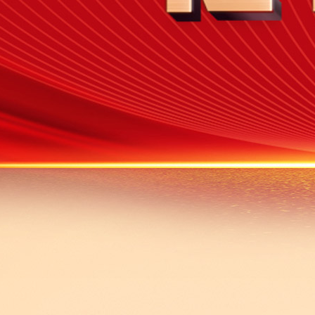
财经
教育
乡村振兴
生态环境
一带
大国智造
大国展会
大国保险
云顶对话
CCTV.节目官网
直播
节目单
栏目