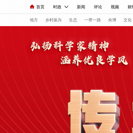
首页
时政
新闻
评论
视频
财
人民领袖习近平
直播
海外频道
片库
iPanda
栏目大全
联播+
English
中国领导人
节目单
Монгол
听音
央视快评
微视频
地方
乡村振兴
生态
一带一路
央博
文化
总台春晚
网络春晚
共产党员网
秧纪录
新闻
国内
国际
评论
经济
军事
人民领袖习近平
联播+
热解读
天天学
视频
小央视频
小央直播
直播中国
现场
前线
比划
快看
蓝海中国
体育
直播
竞猜
2026年世界杯
20
VIP会员
CCTV奥林匹克频道
生活体育大