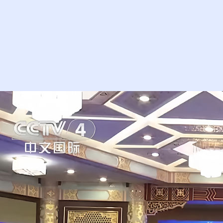
财经
教育
乡村振兴
生态环境
一带
大国智造
大国展会
大国保险
云顶对话
CCTV.节目官网
直播
节目单
栏目