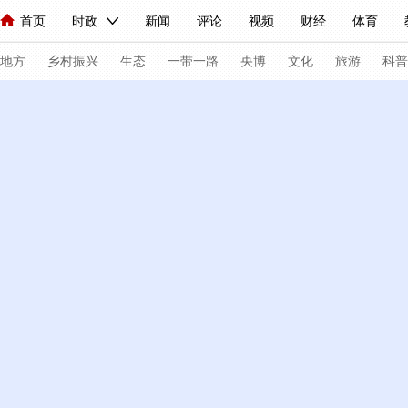
首页
时政
新闻
评论
视频
财经
体育
人民领袖习近平
直播
海外频道
片库
iPanda
栏目大全
联播+
English
中国领导人
节目单
Монгол
听音
央视快评
微视频
习式妙语
主持人
下
地方
乡村振兴
生态
一带一路
央博
文化
旅游
科普
总台春晚
网络春晚
共产党员网
秧纪录
新闻
国内
国际
评论
经济
军事
人民领袖习近平
联播+
热解读
天天学
视频
小央视频
小央直播
直播中国
现场
前线
比划
快看
蓝海中国
体育
直播
竞猜
2026年世界杯
20
VIP会员
CCTV奥林匹克频道
生活体育大