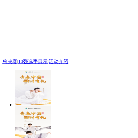
财经
教育
乡村振兴
生态环境
一带一路
大国智造
大国展会
大国保险
云顶对话
CCTV.节目官网
直播
节目单
栏目
片库
总决赛
|
10强选手展示
|
活动介绍