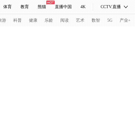
体育
教育
熊猫
直播中国
4K
CCTV.直播
式妙语
主持人
下载央视影音
热解读
天天学习
旅游
科普
健康
乐龄
阅读
艺术
数智
5G
产业+
纪录片网
国家大剧院
大型活动
科技
法治
文娱
人物
公益
图片
习式妙语
央视快评
央视网评
光华锐评
锋面
频道
VR/AR
4K专区
全景新闻
请入列
人生第一次
人生第二次
冬奥会
CBA
NBA
中超
国足
国际足球
网球
综
体育江湖
文化体育
冰雪道路
足球道路