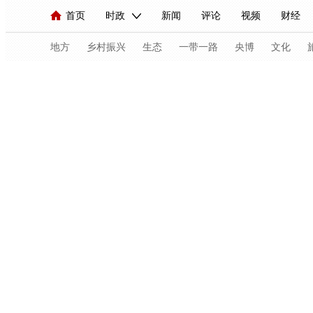
首页
时政
新闻
评论
视频
财经
人民领袖习近平
直播
海外频道
片库
iPanda
栏目大全
联播+
English
中国领导人
节目单
Монгол
听音
央视快评
微视频
习
地方
乡村振兴
生态
一带一路
央博
文化
总台春晚
网络春晚
共产党员网
秧纪录
新闻
国内
国际
评论
经济
军事
人民领袖习近平
联播+
热解读
天天学习
视频
小央视频
小央直播
直播中国
熊猫
现场
前线
比划
快看
蓝海中国
新兵
体育
直播
竞猜
2026年世界杯
2026年
VIP会员
CCTV奥林匹克频道
生活体育大会