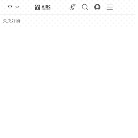
中
央央好物
合体育
亚冬会