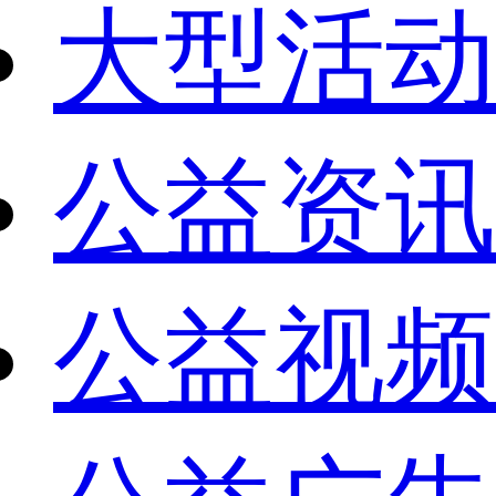
大型活动
公益资讯
公益视频