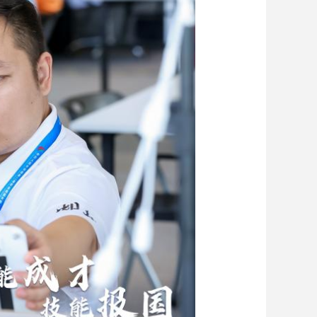
艺术
汽车
数智
5G
产业+
时尚
天气
才艺
网展
央央好物