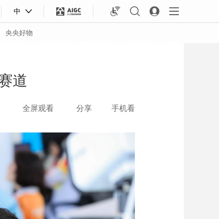
中
央央好物
赛道
全屏观看
分享
手机看
合体育
亚冬会