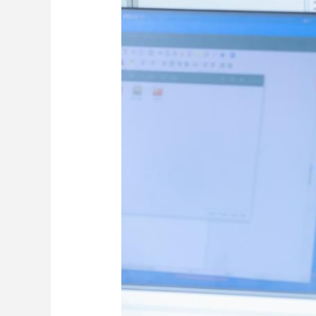
财经
教育
乡村振兴
生态环境
一带一路
大国智造
大国展会
大国保险
云顶对话
CCTV.节目官网
直播
节目单
栏目
片库