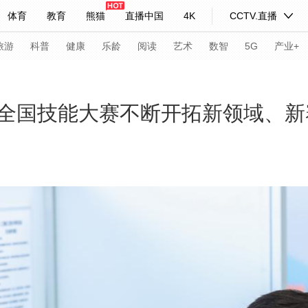
体育
教育
熊猫
直播中国
4K
CCTV.直播
式妙语
主持人
下载央视影音
热解读
天天学习
旅游
科普
健康
乐龄
阅读
艺术
数智
5G
产业+
纪录片网
国家大剧院
大型活动
全国技能大赛不断开拓新领域、新
科技
法治
文娱
人物
公益
图片
习式妙语
央视快评
央视网评
光华锐评
锋面
频道
VR/AR
4K专区
全景新闻
请入列
人生第一次
人生第二次
年冬奥会
CBA
NBA
中超
国足
国际足球
网球
综
体育江湖
文化体育
冰雪道路
足球道路