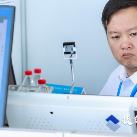
央博
非遗
文化
旅游
科普
健康
乐龄
阅读
云起
超级工厂
智敬中国
全民健康
颜选攻略
海洋
热播榜
总台企业白名单