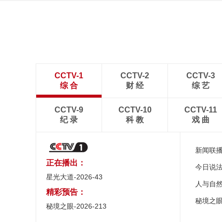
CCTV-1
CCTV-2
CCTV-3
综 合
财 经
综 艺
CCTV-9
CCTV-10
CCTV-11
纪 录
科 教
戏 曲
新闻联
正在播出：
今日说
星光大道-2026-43
人与自
精彩预告：
秘境之
秘境之眼-2026-213