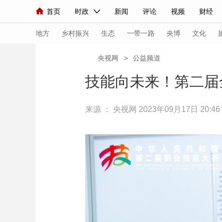
首页
时政
新闻
评论
视频
财经
人民领袖习近平
直播
海外频道
片库
iPanda
栏目大全
联播+
English
中国领导人
节目单
Монгол
听音
央视快评
微视频
习
地方
乡村振兴
生态
一带一路
央博
文化
央视网
>
公益频道
总台春晚
网络春晚
共产党员网
秧纪录
技能向未来！第二届
来源 ：
央视网
2023年09月17日 20:46
新闻
国内
国际
评论
经济
军事
人民领袖习近平
联播+
热解读
天天学习
视频
小央视频
小央直播
直播中国
熊猫
现场
前线
比划
快看
蓝海中国
新兵
体育
直播
竞猜
2026年世界杯
2026
VIP会员
CCTV奥林匹克频道
生活体育大会