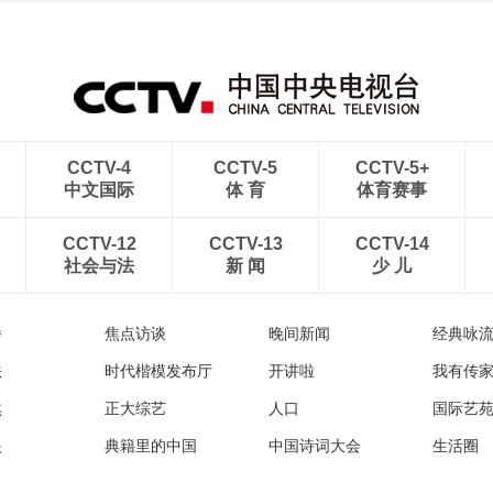
CCTV-4
CCTV-5
CCTV-5+
中文国际
体 育
体育赛事
CCTV-12
CCTV-13
CCTV-14
社会与法
新 闻
少 儿
播
焦点访谈
晚间新闻
经典咏
法
时代楷模发布厅
开讲啦
我有传
然
正大综艺
人口
国际艺
眼
典籍里的中国
中国诗词大会
生活圈