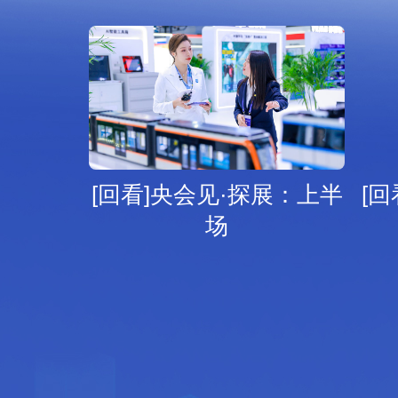
[回看]央会见·探展：上半
[
场