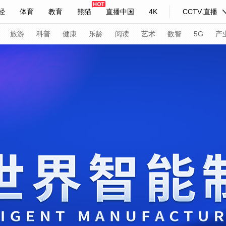
经
体育
教育
熊猫
直播中国
4K
CCTV.直播
习式妙语
主持人
下载央视影音
热解读
天天学习
旅游
科普
健康
乐龄
阅读
艺术
数智
5G
产
纪录片网
国家大剧院
大型活动
科技
法治
文娱
人物
公益
图片
习式妙语
央视快评
央视网评
光华锐评
锋面
频道
VR/AR
4K专区
全景新闻
请入列
人生第一次
人生第二次
年冬奥会
CBA
NBA
中超
国足
国际足球
网球
综
体育江湖
文化体育
冰雪道路
足球道路