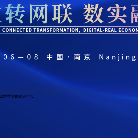
央博
非遗
文化
旅游
科普
健康
乐龄
阅读
云起
超级工厂
智敬中国
全民健康
颜选攻略
海洋
热播榜
总台企业白名单