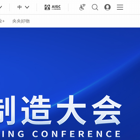
中
业+
央央好物
合体育
亚冬会