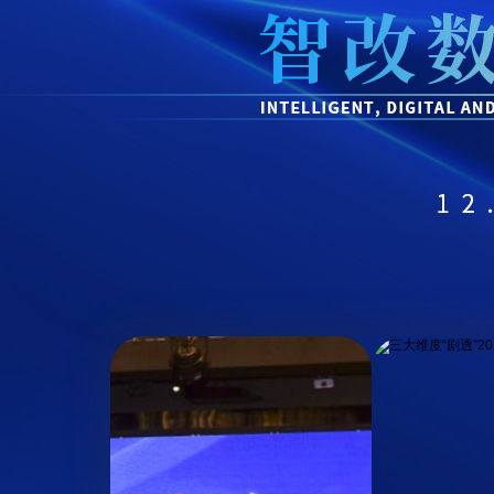
财经
教育
乡村振兴
生态环境
一带一路
大国智造
大国展会
大国保险
云顶对话
CCTV.节目官网
直播
节目单
栏目
片库