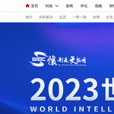
首页
时政
新闻
评论
视频
财
人民领袖习近平
直播
海外频道
片库
iPanda
栏目大全
联播+
English
中国领导人
节目单
Монгол
听音
央视快评
微视频
地方
乡村振兴
生态
一带一路
央博
文化
总台春晚
网络春晚
共产党员网
秧纪录
新闻
国内
国际
评论
经济
军事
人民领袖习近平
联播+
热解读
天天学习
视频
小央视频
小央直播
直播中国
熊猫
现场
前线
比划
快看
蓝海中国
新兵
体育
直播
竞猜
2026年世界杯
2026
VIP会员
CCTV奥林匹克频道
生活体育大会