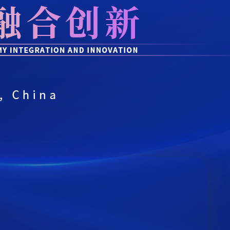
艺术
汽车
数智
5G
产业+
时尚
天气
才艺
网展
央央好物