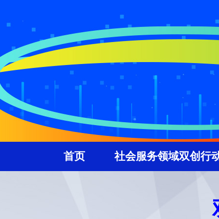
财经
教育
乡村振兴
生态环境
一带
大国智造
大国展会
大国保险
云顶对话
CCTV.节目官网
直播
节目单
栏目
首页
社会服务领域双创行