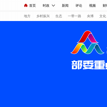
首页
时政
新闻
评论
视频
财
人民领袖习近平
直播
海外频道
片库
iPanda
栏目大全
联播+
English
中国领导人
节目单
Монгол
听音
央视快评
微视频
地方
乡村振兴
生态
一带一路
央博
文化
总台春晚
网络春晚
共产党员网
秧纪录
新闻
国内
国际
评论
经济
军事
人民领袖习近平
联播+
热解读
天天学
视频
小央视频
小央直播
直播中国
现场
前线
比划
快看
蓝海中国
体育
直播
竞猜
2026年世界杯
20
VIP会员
CCTV奥林匹克频道
生活体育大