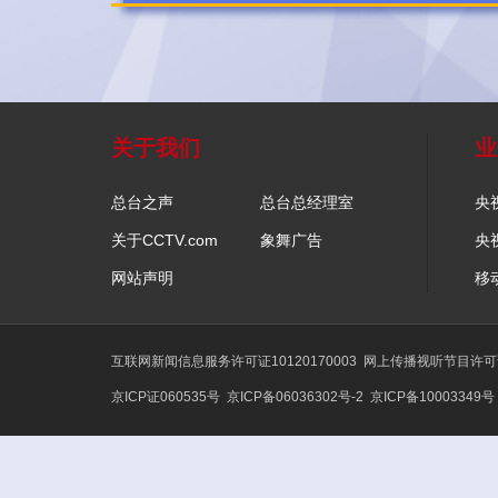
关于我们
业
总台之声
总台总经理室
央
关于CCTV.com
象舞广告
央
网站声明
移
互联网新闻信息服务许可证10120170003
网上传播视听节目许可证号
京ICP证060535号
京ICP备06036302号-2
京ICP备10003349号