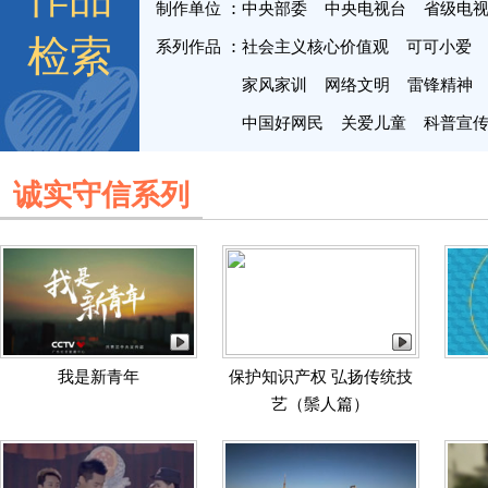
制作单位
中央部委
中央电视台
省级电
检索
系列作品
社会主义核心价值观
可可小爱
家风家训
网络文明
雷锋精神
中国好网民
关爱儿童
科普宣
诚实守信系列
我是新青年
保护知识产权 弘扬传统技
艺（鬃人篇）