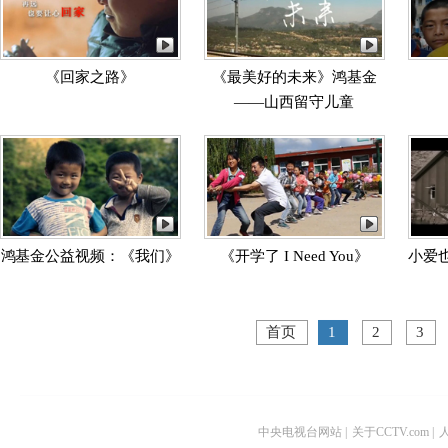
《回家之路》
《最美好的未来》鸿基金
——山西留守儿童
鸿基金公益视频：《我们》
《开学了 I Need You》
小爱
首页
1
2
3
中央电视台网站
|
关于CCTV.com
|