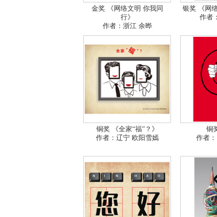
金奖 《网络文明 你我同
银奖 《网
行》
作者
作者：浙江 余晔
铜奖 《全家“福”？》
铜
作者：辽宁 欧阳雪嫣
作者：