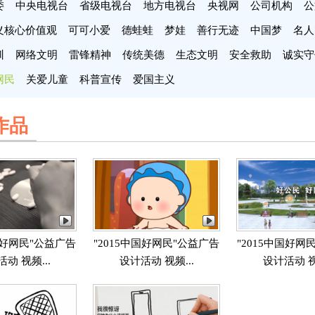
委
中央电视台
省级电视台
地方电视台
央视网
公司机构
公
义核心价值观
可可小爱
德蛙蛙
梦娃
善行无迹
中国梦
名人
训
网络文明
雷锋精神
传统美德
生态文明
安全救助
诚实守
网民
关爱儿童
科普宣传
爱国主义
作品
中国好网民"公益广告
"2015中国好网民"公益广告
"2015中国好网
动 视频...
设计活动 视频...
设计活动 视频