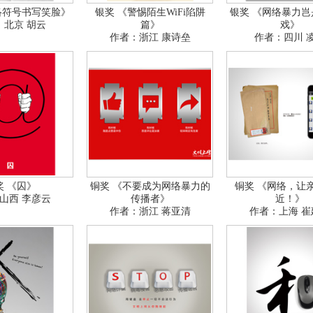
络符号书写笑脸》
银奖 《警惕陌生WiFi陷阱
银奖 《网络暴力岂
：北京 胡云
篇》
戏》
作者：浙江 康诗垒
作者：四川 
奖 《囚》
铜奖 《不要成为网络暴力的
铜奖 《网络，让
山西 李彦云
传播者》
近！》
作者：浙江 蒋亚清
作者：上海 崔