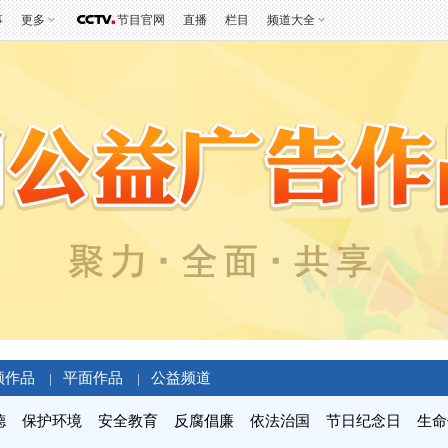
事
更多
节目官网
直播
栏目
频道大全
频作品
平面作品
公益频道
|
|
德
保护环境
安全教育
反腐倡廉
依法治国
节日纪念日
生命