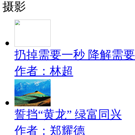
摄影
扔掉需要一秒 降解需
作者：林超
誓挡“黄龙” 绿富同兴
作者：郑耀德