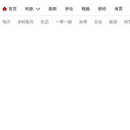
首页
时政
新闻
评论
视频
财经
体育
人民领袖习近平
直播
海外频道
片库
iPanda
栏目大全
联播+
English
中国领导人
节目单
Монгол
听音
央视快评
微视频
习式妙语
主持人
地方
乡村振兴
生态
一带一路
央博
文化
旅游
科
总台春晚
网络春晚
共产党员网
秧纪录
纪录片网
新闻
国内
国际
评论
经济
军事
科技
人民领袖习近平
联播+
热解读
天天学习
习式妙语
视频
小央视频
小央直播
直播中国
熊猫频道
V
现场
前线
比划
快看
蓝海中国
新兵请入列
体育
直播
竞猜
2026年世界杯
2026年冬奥会
C
VIP会员
CCTV奥林匹克频道
生活体育大会
体育江湖