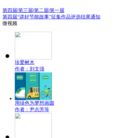
财经
教育
乡村振兴
生态环境
一带一路
央博
第四届
|
第三届
|
第二届
|
第一届
第四届“讲好节能故事”征集作品评选结果通知
大国智造
大国展会
大国保险
云顶对话
云起
微视频
CCTV.节目官网
直播
节目单
栏目
片库
热播
珍爱树木
作者：刘文强
用绿色为梦想画圆
作者：尹志芳等