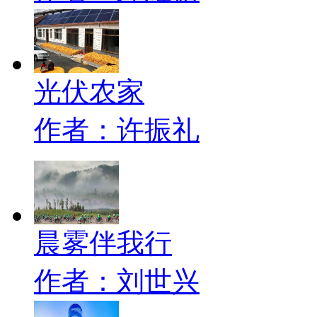
光伏农家
作者：许振礼
晨雾伴我行
作者：刘世兴